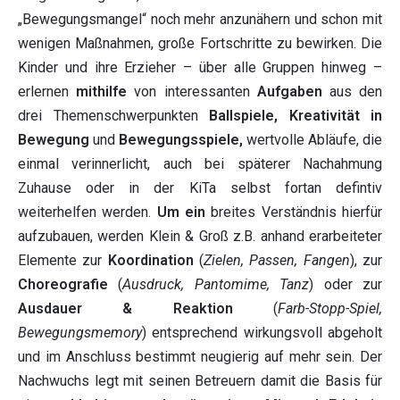
„Bewegungsmangel“ noch mehr anzunähern und schon mit
wenigen Maßnahmen, große Fortschritte zu bewirken. Die
Kinder und ihre Erzieher – über alle Gruppen hinweg –
erlernen
mithilfe
von interessanten
Aufgaben
aus den
drei Themenschwerpunkten
Ballspiele, Kreativität in
Bewegung
und
Bewegungsspiele,
wertvolle Abläufe, die
einmal verinnerlicht, auch bei späterer Nachahmung
Zuhause oder in der KiTa selbst fortan defintiv
weiterhelfen werden.
Um ein
breites Verständnis hierfür
aufzubauen, werden Klein & Groß z.B. anhand erarbeiteter
Elemente zur
Koordination
(
Zielen, Passen, Fangen
), zur
Choreografie
(
Ausdruck, Pantomime, Tanz
) oder zur
Ausdauer & Reaktion
(
Farb-Stopp-Spiel,
Bewegungsmemory
) entsprechend wirkungsvoll abgeholt
und im Anschluss bestimmt neugierig auf mehr sein. Der
Nachwuchs legt mit seinen Betreuern damit die Basis für