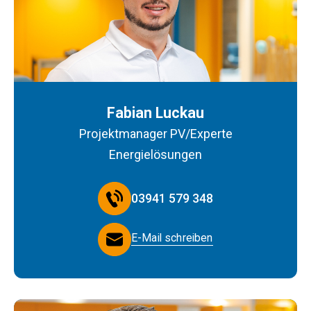
Fabian Luckau
Projektmanager PV/Experte
Energielösungen
03941 579 348
E-Mail schreiben