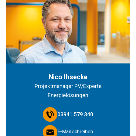
Nico Ihsecke
Projektmanager PV/Experte
Energielösungen
03941 579 340
E-Mail schreiben