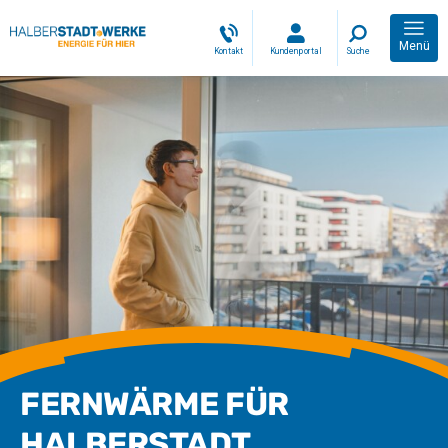
Menü
Kontakt
Kundenportal
Suche
FERNWÄRME FÜR
HALBERSTADT